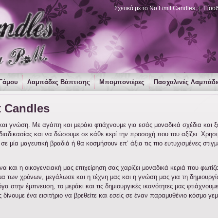
Σχετικά με το No Limit Candles
|
Είσο
Γάμου
Λαμπάδες Βάπτισης
Μπομπονιέρες
Πασχαλινές Λαμπάδ
t Candles
α και γνώση. Με αγάπη και μεράκι φτιάχνουμε για εσάς μοναδικά σχέδια και 
 διαδικασίας και να δώσουμε σε κάθε κερί την προσοχή που του αξίζει. Χρ
ε μία μαγευτική βραδιά ή θα κοσμήσουν επ’ άξια τις πιο ευτυχισμένες στιγμ
και η οικογενειακή μας επιχείρηση σας χαρίζει μοναδικά κεριά που φωτίζου
 των χρόνων, μεγάλωσε και η τέχνη μας και η γνώση μας για τη δημιουργία
γα στην έμπνευση, το μεράκι και τις δημιουργικές ικανότητες μας φτιάχνουμ
ς δίνουμε ένα εισιτήριο να βρεθείτε και εσείς σε έναν παραμυθένιο κόσμο γ