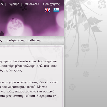
δος
|
Εγγραφή
|
Επικοινωνία
|
Όροι χρήσης
ες
Εκδηλώσεις / Εκθέσεις
ξεχωριστά handmade κεριά. Αυτό σημαίνει
ησιμοποιούμε μόνο επώνυμα αρώματα, που
ές της ζωής σας.
ν με χαρά τις στιγμές σας εδώ και είκοσι
 του χειροποίητου κεριού. Με νέο
ε για εσάς, πλασμένα από ένα ονειρικό
εμάτο φως, αγάπη, μεθυστικά αρώματα και