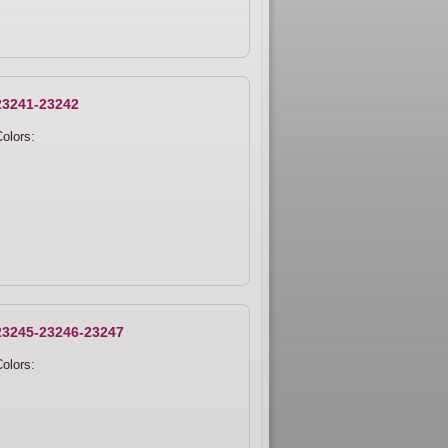
23241-23242
olors:
23245-23246-23247
olors: