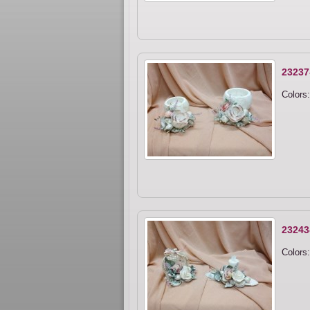
23237
Colors:
23243
Colors: