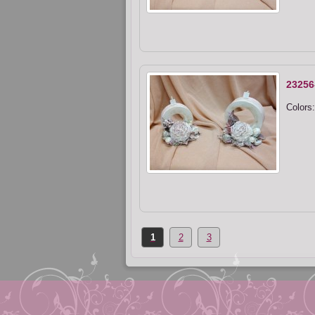
23256
Colors:
1
2
3