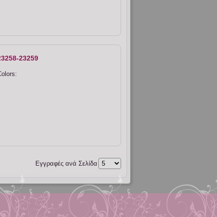
23258-23259
olors:
Εγγραφές ανά Σελίδα