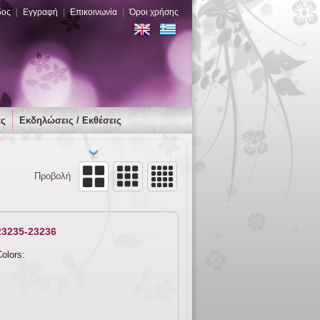
δος
|
Εγγραφή
|
Επικοινωνία
|
Όροι χρήσης
ες
Εκδηλώσεις / Εκθέσεις
Προβολή
23235-23236
olors: