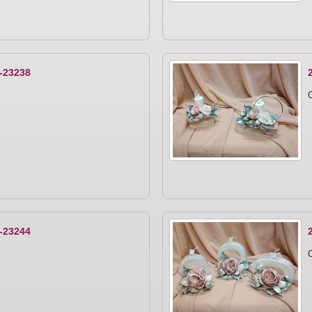
-23238
C
-23244
C