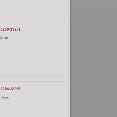
23250-23251
olors:
23254-23255
olors: