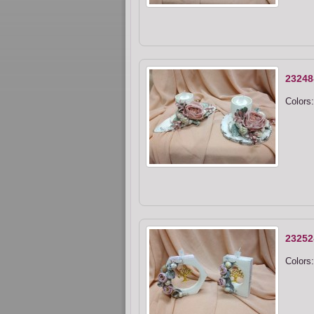
23248
Colors:
23252
Colors: