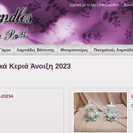
Σχετικά με το No Limit Candles
|
Είσο
Γάμου
Λαμπάδες Βάπτισης
Μπομπονιέρες
Πασχαλινές Λαμπάδ
ά Κεριά Άνοιξη 2023
-23234
C