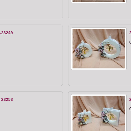
-23249
C
-23253
C