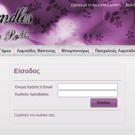
Σχετικά με το No Limit Candles
|
Είσο
Γάμου
Λαμπάδες Βάπτισης
Μπομπονιέρες
Πασχαλινές Λαμπάδ
Είσοδος
Όνομα Χρήστη ή Email
Κωδικός πρόσβασης
Είσοδος
Ξεχάσατε τον κωδικό σας;