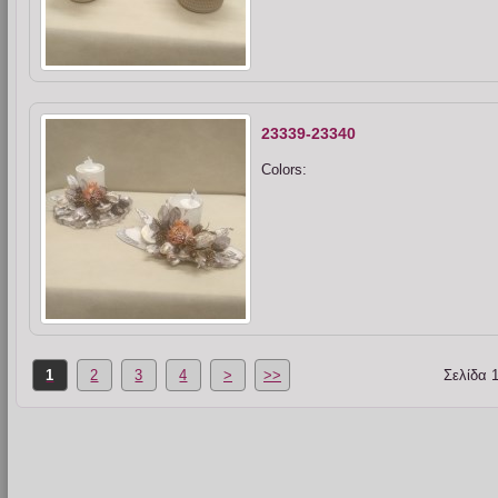
23339-23340
Colors:
1
2
3
4
>
>>
Σελίδα 