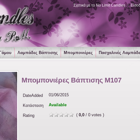
Σχετικά με το No Limit Candles
|
Είσο
Γάμου
Λαμπάδες Βάπτισης
Μπομπονιέρες
Πασχαλινές Λαμπάδ
Μπομπονιέρες Βάπτισης Μ107
01/06/2015
DateAdded
Available
Κατάσταση
(
0,0
/ 0 votes )
Rating